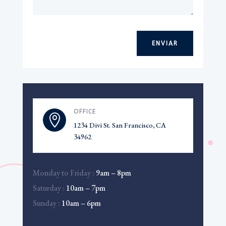
ENVIAR
OFFICE

1234 Divi St. San Francisco, CA
34962
Monday to Friday :
9am – 8pm
Saturday :
10am – 7pm
Sunday :
10am – 6pm